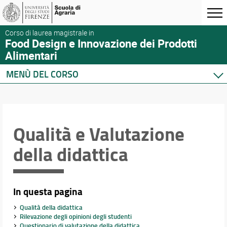
Corso di laurea magistrale in
Food Design e Innovazione dei Prodotti
Alimentari
MENÙ DEL CORSO
Home
Corso di studio
Presentazione del corso
Qualità e Valutazione
Sedi e strutture
della didattica
Norme e regolamenti
Organizzazione
Segnalazioni e reclami
Qualità e Valutazione della didattica
In questa pagina
Per iscriversi
Qualità della didattica
Per laurearsi
Rilevazione degli opinioni degli studenti
Per le aziende
Questionario di valutazione della didattica