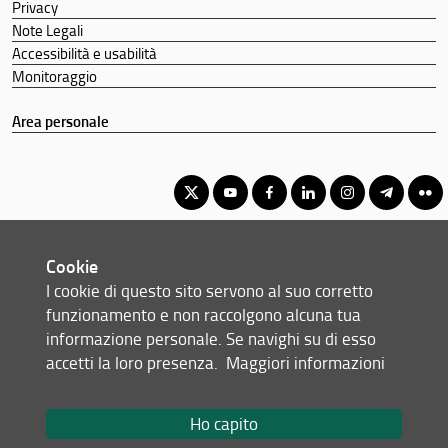
Privacy
Note Legali
Accessibilità e usabilità
Monitoraggio
Area personale
Corso di Laurea Magistrale in Food Design e Innovazione dei
Cookie
Prodotti Alimentari
I cookie di questo sito servono al suo corretto
© Copyright 2012-2026 Università degli Studi di Firenze UNIFI
funzionamento e non raccolgono alcuna tua
P.IVA/Cod.Fis 01279680480
informazione personale. Se navighi su di esso
accetti la loro presenza.
Maggiori informazioni
Piazzale delle Cascine, 18 - 50144 Firenze (FI)
Tel: +39 055 2755700
Email:
scuola(AT)agraria.unifi.it
Ho capito